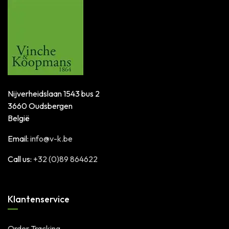
Nijverheidslaan 1543 bus 2
3660 Oudsbergen
België
Email:
info@v-k.be
Call us:
+32 (0)89 864622
Klantenservice
Order Tracking