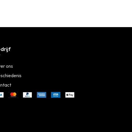
drijf
er ons
schiedenis
ntact