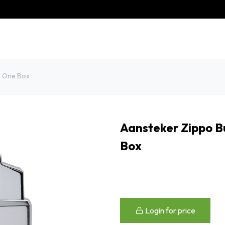
eschiedenis
Contact
Klantenservice
e One Box
Aansteker Zippo B
Box
Login for price