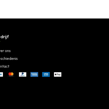
drijf
er ons
schiedenis
ntact