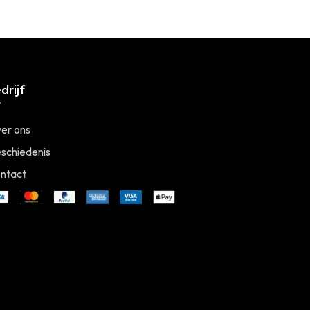
drijf
er ons
schiedenis
ntact