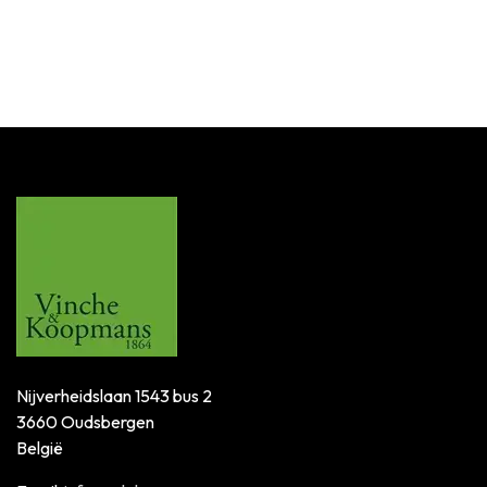
Login for Price
SKU:
003452
Nijverheidslaan 1543 bus 2
3660 Oudsbergen
België