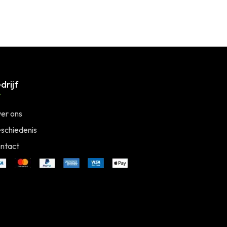
drijf
er ons
schiedenis
ntact