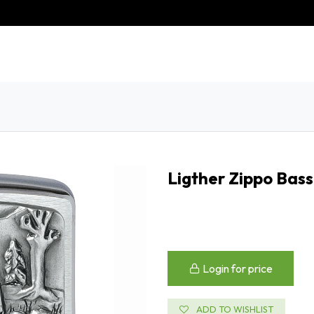
istory
Contact us
Customer service
Ligther Zippo Bas
Login for price
ADD TO WISHLIST